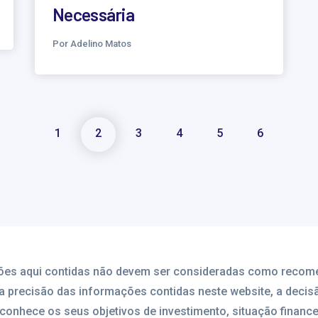
Necessária
Por Adelino Matos
1
2
3
4
5
6
mações aqui contidas não devem ser consideradas como reco
a precisão das informações contidas neste website, a decis
esconhece os seus objetivos de investimento, situação financ