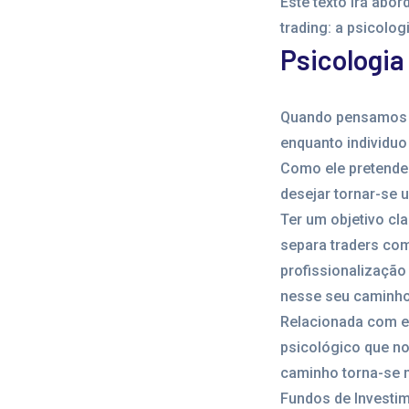
Este texto irá abo
trading: a psicolog
Psicologia
Quando pensamos na
enquanto individuo
Como ele pretende 
desejar tornar-se u
Ter um objetivo cl
separa traders com
profissionalização
nesse seu caminho.
Relacionada com e
psicológico que no
caminho torna-se 
Fundos de Investim