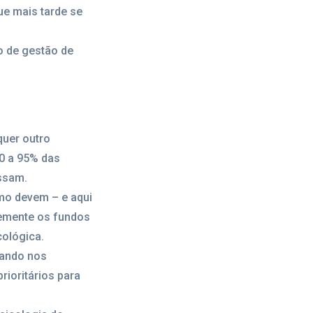
ue mais tarde se
o de gestão de
uer outro
90 a 95% das
ssam.
omo devem – e aqui
temente os fundos
cológica.
uando nos
rioritários para