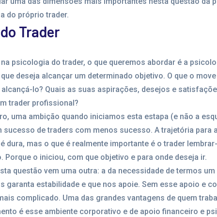
rdar uma das dimensões mais importantes nesta questão da p
ia do próprio trader.
 do Trader
 psicologia do trader, o que queremos abordar é a psicolog
 que deseja alcançar um determinado objetivo. O que o move
alcançá-lo? Quais as suas aspirações, desejos e satisfaçõe
m trader profissional?
aro, uma ambição quando iniciamos esta estapa (e não a esq
 sucesso de traders com menos sucesso. A trajetória para 
 é dura, mas o que é realmente importante é o trader lembra
 Porque o iniciou, com que objetivo e para onde deseja ir.
sta questão vem uma outra: a da necessidade de termos um
s garanta estabilidade e que nos apoie. Sem esse apoio e co
mais complicado. Uma das grandes vantagens de quem trab
ento é esse ambiente corporativo e de apoio financeiro e ps