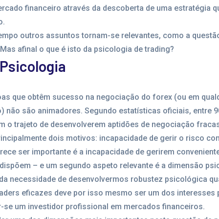
ercado financeiro através da descoberta de uma estratégia q
o.
empo outros assuntos tornam-se relevantes, como a questã
 Mas afinal o que é isto da psicologia de trading?
Psicologia
as que obtêm sucesso na negociação do forex (ou em qualq
) não são animadores. Segundo estatísticas oficiais, entre 
am o trajeto de desenvolverem aptidões de negociação fraca
incipalmente dois motivos: incapacidade de gerir o risco c
rece ser importante é a incapacidade de gerirem convenien
 dispõem – e um segundo aspeto relevante é a dimensão psi
 da necessidade de desenvolvermos robustez psicológica q
aders eficazes deve por isso mesmo ser um dos interesses p
-se um investidor profissional em mercados financeiros.