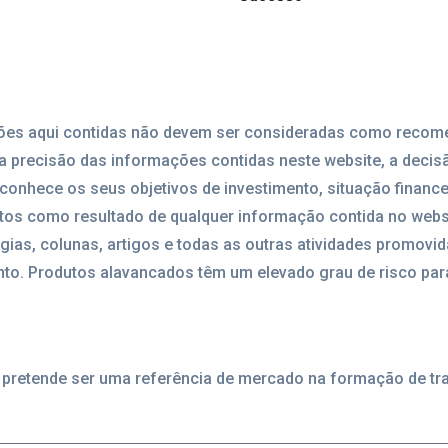
mações aqui contidas não devem ser consideradas como reco
a precisão das informações contidas neste website, a decis
esconhece os seus objetivos de investimento, situação financ
ntos como resultado de qualquer informação contida no webs
égias, colunas, artigos e todas as outras atividades promovi
to. Produtos alavancados têm um elevado grau de risco para
 e pretende ser uma referência de mercado na formação de t