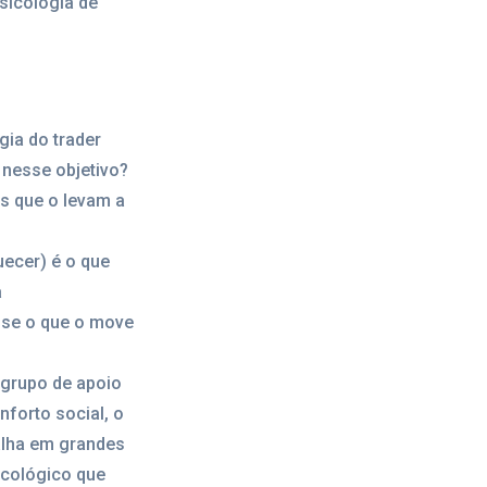
sicologia de
ia do trader
 nesse objetivo?
s que o levam a
uecer) é o que
a
r-se o que o move
 grupo de apoio
nforto social, o
alha em grandes
icológico que